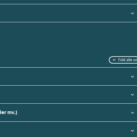
Fold alle u
ler mv.)