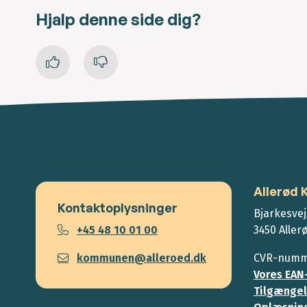
Hjalp denne side dig?
Allerød
Kontaktoplysninger
Bjarkesvej
+45 48 10 01 00
3450 Aller
kommunen@alleroed.dk
CVR-numme
Vores EAN
Tilgængel