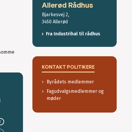
Allerød Rådhus
Bjarkesvej 2,
3450 Allerød
Fra Industrihal til rådhus
ølsomme
KONTAKT POLITIKERE
Byrådets medlemmer
Fagudvalgsmedlemmer og
møder
l
d