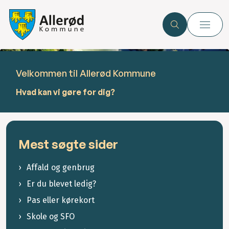
Velkommen til Allerød Kommune
Hvad kan vi gøre for dig?
Mest søgte sider
Affald og genbrug
Er du blevet ledig?
Pas eller kørekort
Skole og SFO