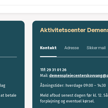
Aktivitetscenter Demen
Kontakt
Adresse
Sikker mail
Tlf: 29 31 01 26
Mail:
demensplejecenterskovvang@a
dag
Åbningstider: hverdage 09:00 – 14:30
 at betale
Meld afbud senest dagen før kl. 12. Så
forplejning og eventuel kørsel.