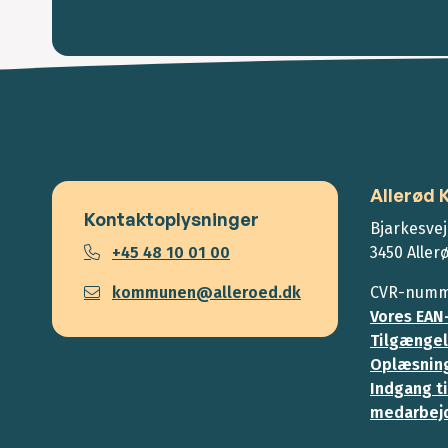
Allerød
Kontaktoplysninger
Bjarkesvej
+45 48 10 01 00
3450 Aller
kommunen@alleroed.dk
CVR-numme
Vores EAN
Tilgængel
Oplæsning
Indgang ti
medarbej