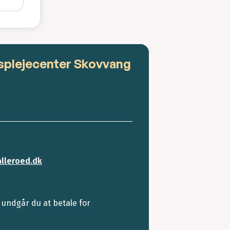
splejecenter Skovvang
lleroed.dk
 undgår du at betale for