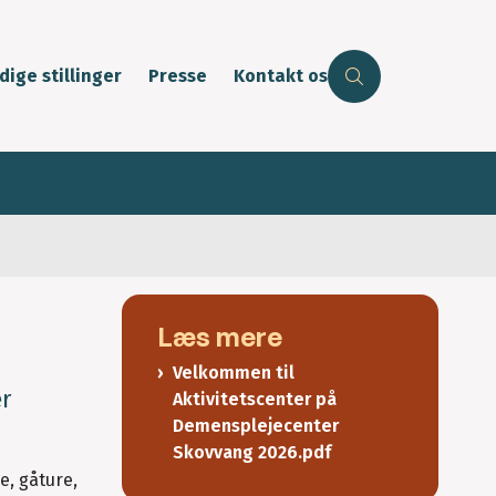
dige stillinger
Presse
Kontakt os
Læs mere
Velkommen til
r
Aktivitetscenter på
Demensplejecenter
Skovvang 2026.pdf
e, gåture,