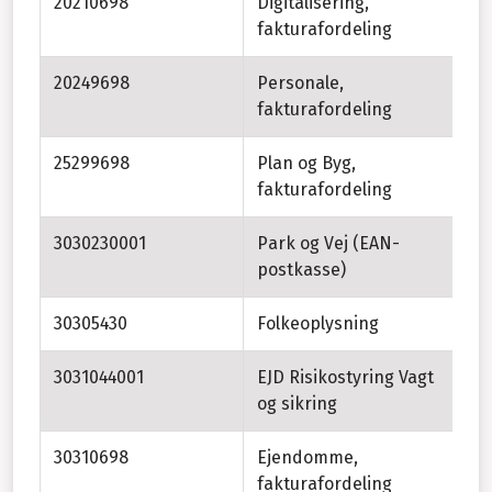
20210698
Digitalisering,
fakturafordeling
20249698
Personale,
fakturafordeling
25299698
Plan og Byg,
fakturafordeling
3030230001
Park og Vej (EAN-
postkasse)
30305430
Folkeoplysning
3031044001
EJD Risikostyring Vagt
Ri
og sikring
fo
30310698
Ejendomme,
fakturafordeling