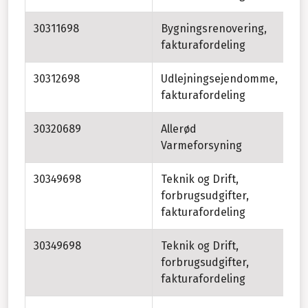
30311698
Bygningsrenovering,
fakturafordeling
30312698
Udlejningsejendomme,
fakturafordeling
30320689
Allerød
Varmeforsyning
30349698
Teknik og Drift,
Te
forbrugsudgifter,
Ve
fakturafordeling
30349698
Teknik og Drift,
Te
forbrugsudgifter,
Fo
fakturafordeling