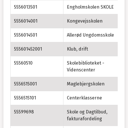
5556013501
Engholmskolen SKOLE
En
5556014001
Kongevejsskolen
5556014501
Allerød Ungdomsskole
555601452001
Klub, drift
Kl
55560510
Skolebiblioteket -
Videnscenter
5556515001
Maglebjergskolen
5556515101
Centerklasserne
55599698
Skole og Dagtilbud,
Sk
fakturafordeling