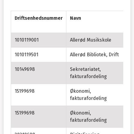
Driftsenhedsnummer
Navn
Yd
be
1010119001
Allerød Musikskole
1010119501
Allerød Bibliotek, Drift
10149698
Sekretariatet,
fakturafordeling
15199698
Økonomi,
Ud
fakturafordeling
15199698
Økonomi,
fakturafordeling