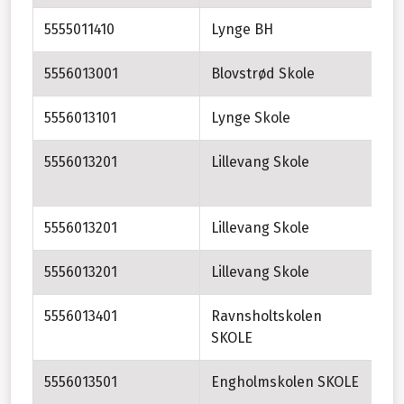
5555011410
Lynge BH
5556013001
Blovstrød Skole
5556013101
Lynge Skole
5556013201
Lillevang Skole
Sk
SF
5556013201
Lillevang Skole
Li
5556013201
Lillevang Skole
Li
5556013401
Ravnsholtskolen
SKOLE
5556013501
Engholmskolen SKOLE
En