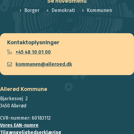
Se hovedmenu
Borger
Demokrati
Kommunen
Kontaktoplysninger
+45 48 10 01 00
kommunen@alleroed.dk
Allerød Kommune
Bjarkesvej 2
3450 Allerød
CVR-nummer: 60183112
Vores EAN-numre
Tilgængelighedserklæring