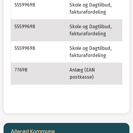
55599698
Skole og Dagtilbud,
Da
fakturafordeling
55599698
Skole og Dagtilbud,
PP
fakturafordeling
Su
55599698
Skole og Dagtilbud,
Sp
fakturafordeling
77698
Anlæg (EAN
postkasse)
Allerød Kommune