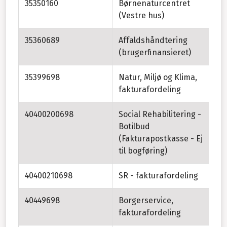
35350160
Børnenaturcentret
(Vestre hus)
35360689
Affaldshåndtering
(brugerfinansieret)
35399698
Natur, Miljø og Klima,
fakturafordeling
40400200698
Social Rehabilitering -
Botilbud
(Fakturapostkasse - Ej
til bogføring)
40400210698
SR - fakturafordeling
40449698
Borgerservice,
Gl
fakturafordeling