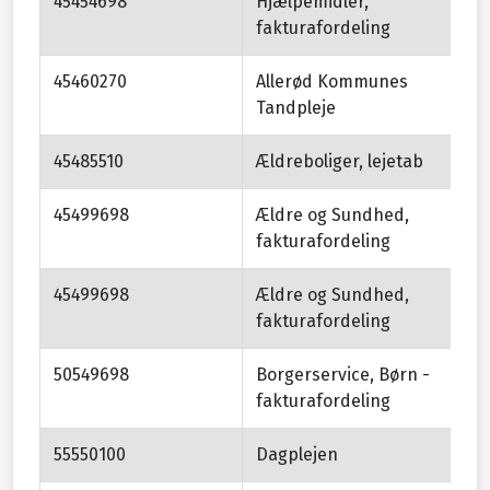
45454698
Hjælpemidler,
fakturafordeling
45460270
Allerød Kommunes
Tandpleje
45485510
Ældreboliger, lejetab
45499698
Ældre og Sundhed,
fakturafordeling
45499698
Ældre og Sundhed,
Bo
fakturafordeling
50549698
Borgerservice, Børn -
fakturafordeling
55550100
Dagplejen