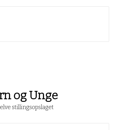
ørn og Unge
lve stillingsopslaget