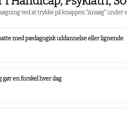
r i Handicap, Psykiatri, 
øgning ved at trykke på knappen "Ansøg" under se
 ansatte med pædagogisk uddannelse eller lignende
g gør en forskel hver dag