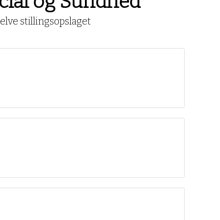
Social og Sundhed
lve stillingsopslaget