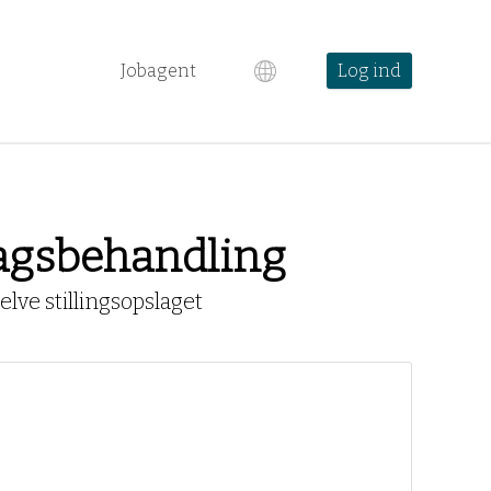
Jobagent
Log ind
Sagsbehandling
lve stillingsopslaget