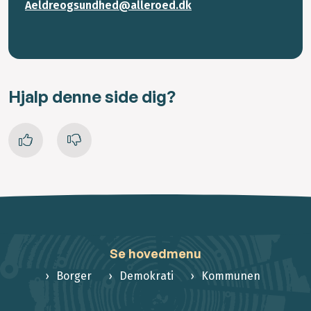
Aeldreogsundhed@alleroed.dk
Hjalp denne side dig?
Se hovedmenu
Borger
Demokrati
Kommunen