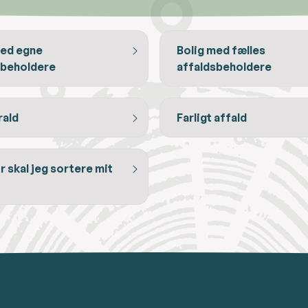
med egne
Bolig med fælles
sbeholdere
affaldsbeholdere
rald
Farligt affald
 skal jeg sortere mit