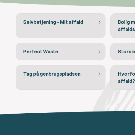
Selvbetjening - Mit affald
Bolig 
affald
Perfect Waste
Storsk
Tag på genbrugspladsen
Hvorfor
affald?