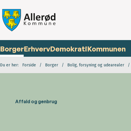
Borger
Erhverv
Demokrati
Kommunen
Du er her:
Forside
Borger
Bolig, forsyning og udearealer
Affald og genbrug