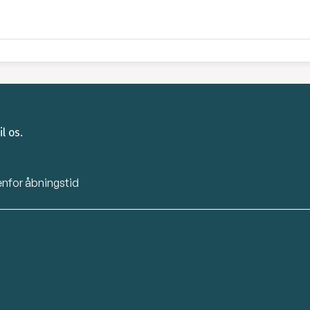
l os.
enfor åbningstid