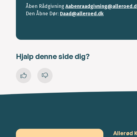
Åben Rådgivning
Aabenraadgivning@alleroed.d
Den Åbne Dør:
Daad@alleroed.dk
Hjalp denne side dig?
Allerød