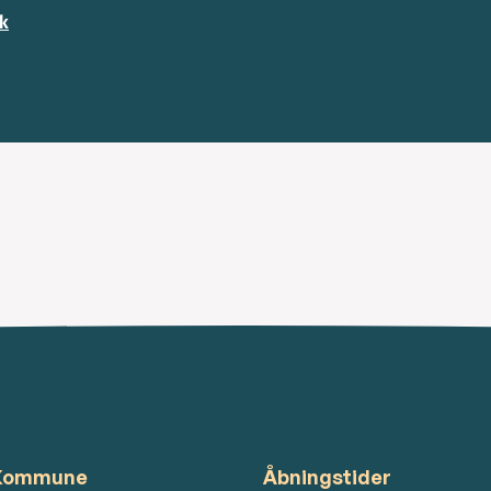
k
 Kommune
Åbningstider