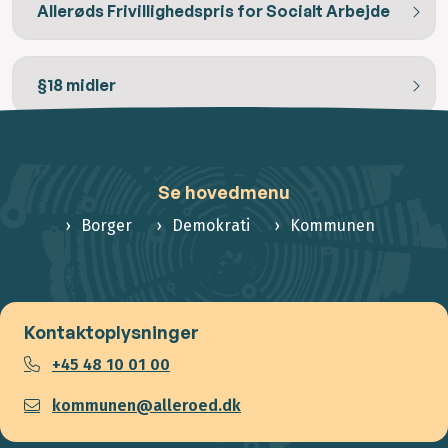
Allerøds Frivillighedspris for Socialt Arbejde
§18 midler
Se hovedmenu
Borger
Demokrati
Kommunen
Kontaktoplysninger
+45 48 10 01 00
kommunen@alleroed.dk