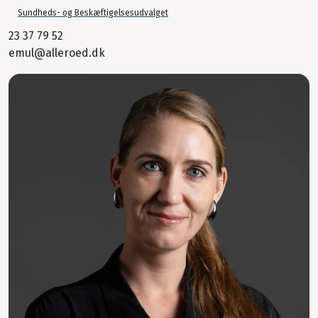
Sundheds- og Beskæftigelsesudvalget
23 37 79 52
emul@alleroed.dk