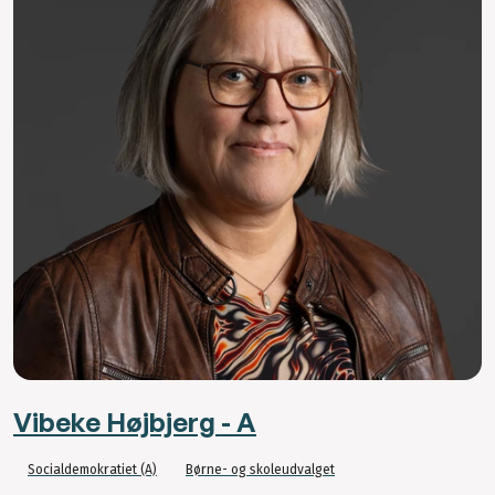
Vibeke Højbjerg - A
Socialdemokratiet (A)
Børne- og skoleudvalget