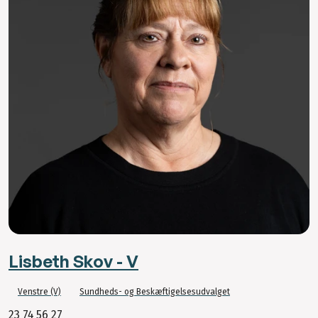
Lisbeth Skov - V
Venstre (V)
Sundheds- og Beskæftigelsesudvalget
23 74 56 27