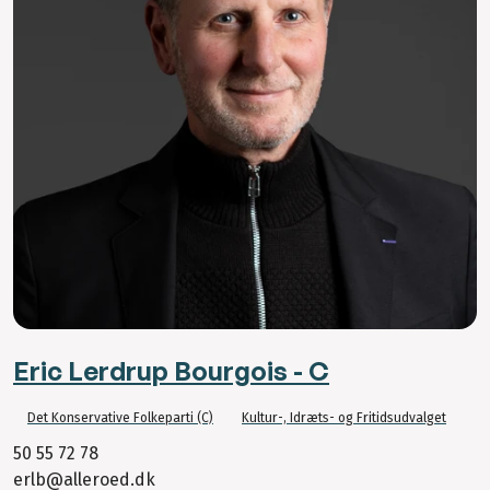
Eric Lerdrup Bourgois - C
Det Konservative Folkeparti (C)
Kultur-, Idræts- og Fritidsudvalget
50 55 72 78
erlb@alleroed.dk