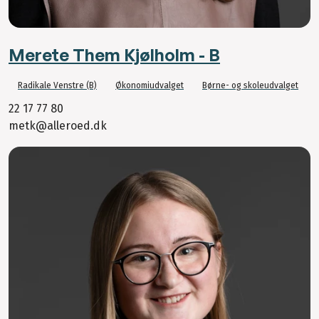
Merete Them Kjølholm - B
Radikale Venstre (B)
Økonomiudvalget
Børne- og skoleudvalget
22 17 77 80
metk@alleroed.dk