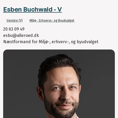
Esben Buchwald - V
Venstre (V)
Miljø-, Erhvervs- og Byudvalget
20 63 09 49
esbu@alleroed.dk
Næstformand for Miljø-, erhverv-, og byudvalget