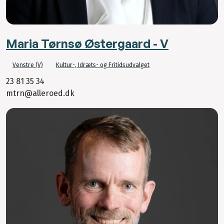
Maria Tørnsø Østergaard - V
Venstre (V)
Kultur-, Idræts- og Fritidsudvalget
23 81 35 34
mtrn@alleroed.dk