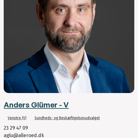
Anders Glümer - V
Venstre (V)
Sundheds- og Beskæftigelsesudvalget
23 29 47 09
aglu@alleroed.dk