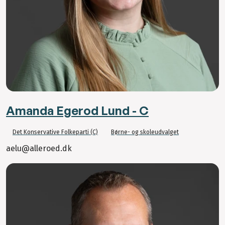
Amanda Egerod Lund - C
Det Konservative Folkeparti (C)
Børne- og skoleudvalget
aelu@alleroed.dk