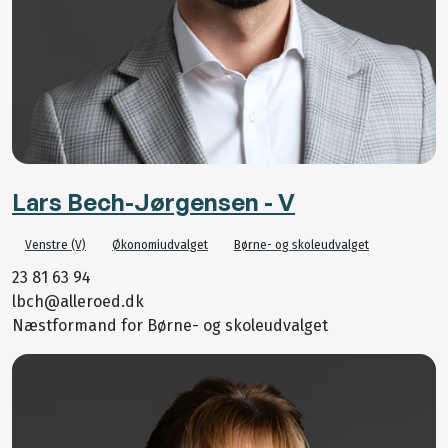
Lars Bech-Jørgensen - V
Venstre (V)
Økonomiudvalget
Børne- og skoleudvalget
23 81 63 94
lbch@alleroed.dk
Næstformand for Børne- og skoleudvalget