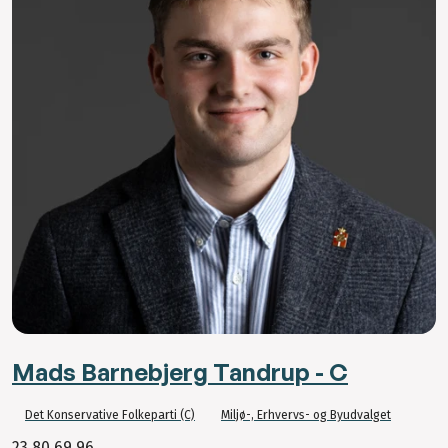
Mads Barnebjerg Tandrup - C
Det Konservative Folkeparti (C)
Miljø-, Erhvervs- og Byudvalget
23 80 69 96