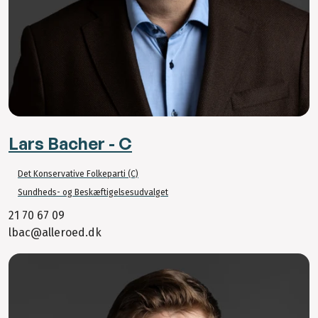
Lars Bacher - C
Det Konservative Folkeparti (C)
Sundheds- og Beskæftigelsesudvalget
21 70 67 09
lbac@alleroed.dk