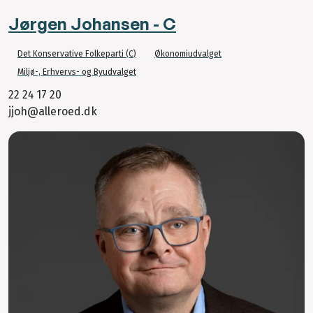
Jørgen Johansen - C
Det Konservative Folkeparti (C)
Økonomiudvalget
Miljø-, Erhvervs- og Byudvalget
22 24 17 20
jjoh@alleroed.dk