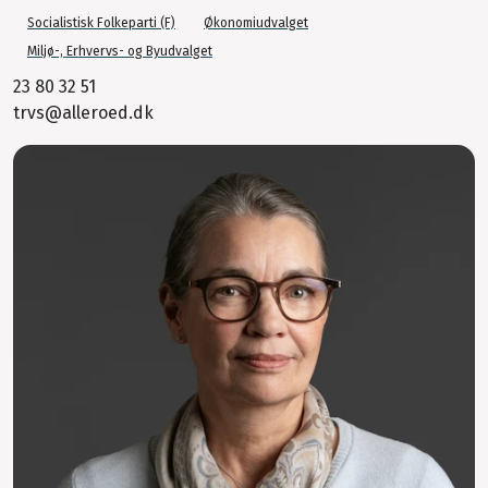
Socialistisk Folkeparti (F)
Økonomiudvalget
Miljø-, Erhvervs- og Byudvalget
23 80 32 51
trvs@alleroed.dk