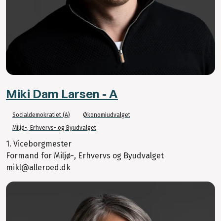
Miki Dam Larsen - A
Socialdemokratiet (A)
Økonomiudvalget
Miljø-, Erhvervs- og Byudvalget
1. Viceborgmester
Formand for Miljø-, Erhvervs og Byudvalget
mikl@alleroed.dk