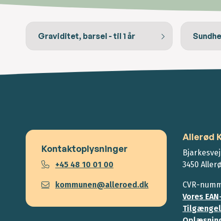
Graviditet, barsel - til 1 år
Sundhed
Allerød
Kontaktoplysninger
Bjarkesvej
+45 48 10 01 00
3450 Aller
kommunen@alleroed.dk
CVR-numme
Vores EAN
Tilgængel
Oplæsning