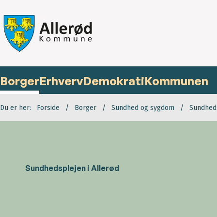
Borger
Erhverv
Demokrati
Kommunen
Du er her:
Forside
Borger
Sundhed og sygdom
Sundhed
Sundhedsplejen i Allerød