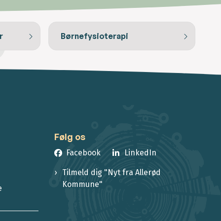
r
Børnefysioterapi
Følg os
Facebook
LinkedIn
Tilmeld dig "Nyt fra Allerød
Kommune"
e