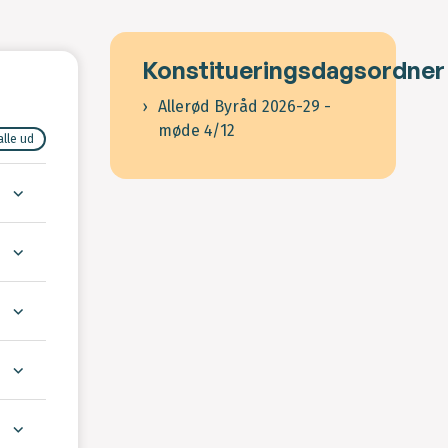
Konstitueringsdagsordner
Allerød Byråd 2026-29 -
møde 4/12
alle ud