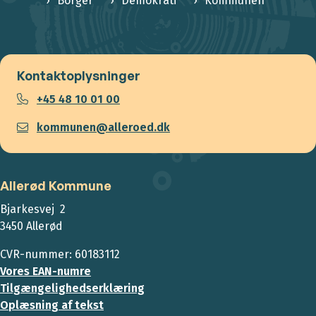
Borger
Demokrati
Kommunen
Kontaktoplysninger
+45 48 10 01 00
kommunen@alleroed.dk
Allerød Kommune
Bjarkesvej 2
3450 Allerød
CVR-nummer: 60183112
Vores EAN-numre
Tilgængelighedserklæring
Oplæsning af tekst