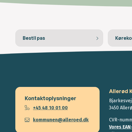
Bestil pas
Køreko
Allerød
Kontaktoplysninger
Bjarkesvej
+45 48 10 01 00
3450 Aller
kommunen@alleroed.dk
CVR-numme
Vores EAN