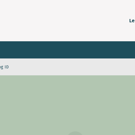
Le
og ID