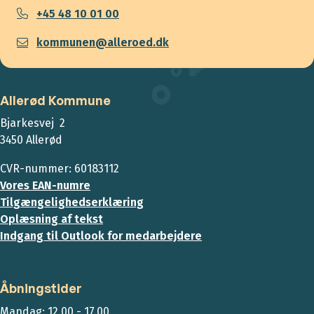
+45 48 10 01 00
kommunen@alleroed.dk
Allerød Kommune
Bjarkesvej 2
3450 Allerød
CVR-nummer: 60183112
Vores EAN-numre
Tilgængelighedserklæring
Oplæsning af tekst
Indgang til Outlook for medarbejdere
Åbningstider
Mandag: 12.00 - 17.00