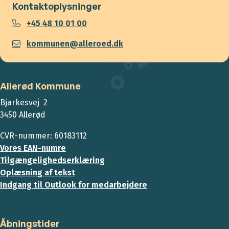
Kontaktoplysninger
+45 48 10 01 00
kommunen@alleroed.dk
Allerød Kommune
Bjarkesvej 2
3450 Allerød
CVR-nummer: 60183112
Vores EAN-numre
Tilgængelighedserklæring
Oplæsning af tekst
Indgang til Outlook for medarbejdere
Åbningstider