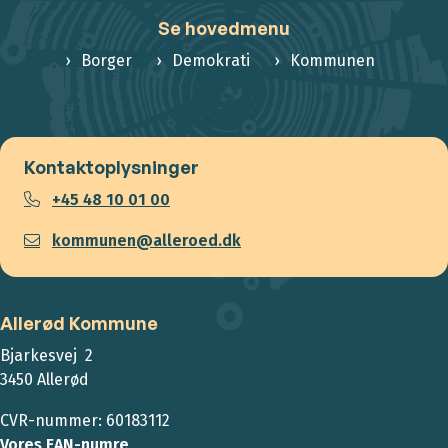
Se hovedmenu
Borger
Demokrati
Kommunen
Kontaktoplysninger
+45 48 10 01 00
kommunen@alleroed.dk
Allerød Kommune
Bjarkesvej 2
3450 Allerød
CVR-nummer: 60183112
Vores EAN-numre