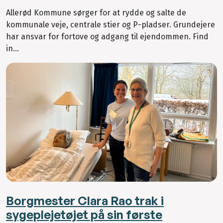
Allerød Kommune sørger for at rydde og salte de
kommunale veje, centrale stier og P-pladser. Grundejere
har ansvar for fortove og adgang til ejendommen. Find
in...
Borgmester Clara Rao trak i
sygeplejetø­jet på sin første