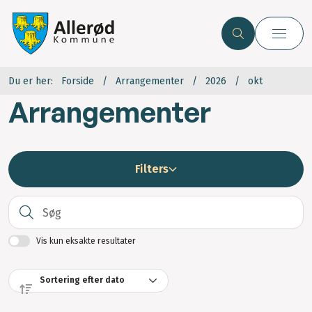
Du er her:
Forside
Arrangementer
2026
okt
Arrangementer
Filters
S
Vis kun eksakte resultater