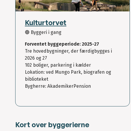
Kulturtorvet
🟢 Byggeri i gang
L
e
Forventet byggeperiode: 2025-27
af
l
Tre hovedbygninger, der færdigbygges i
et
2026 og 27
|
©
102 boliger, parkering i kælder
O
Lokation: ved Mungo Park, biografen og
p
e
biblioteket
n
Bygherre: AkademikerPension
St
re
et
M
a
p
c
o
Kort over byggerierne
nt
ri