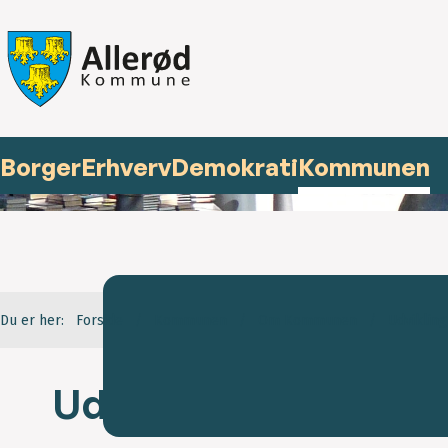
Borger
Erhverv
Demokrati
Kommunen
Du er her:
Forside
Kommunen
Om Kommunen
Udvikling
Udviklingen af Aller