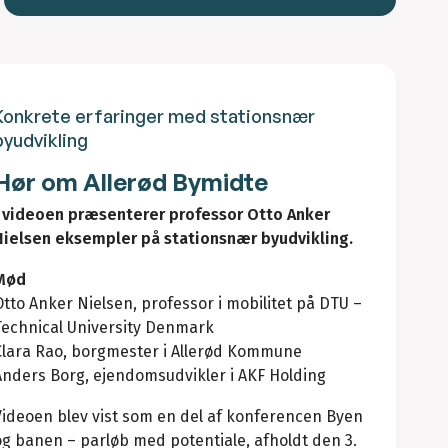
Konkrete erfaringer med stationsnær
byudvikling
Hør om Allerød Bymidte
I videoen præsenterer professor Otto Anker
Nielsen eksempler på stationsnær byudvikling.
Mød
Otto Anker Nielsen, professor i mobilitet på DTU –
Technical University Denmark
Clara Rao, borgmester i Allerød Kommune
Anders Borg, ejendomsudvikler i AKF Holding
Videoen blev vist som en del af konferencen Byen
og banen – parløb med potentiale, afholdt den 3.