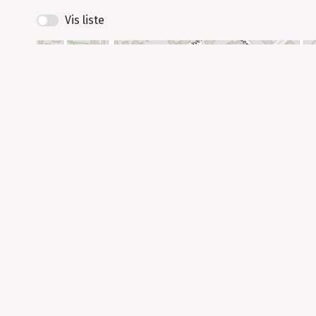
b
ut
Vis liste
or
s
+
−