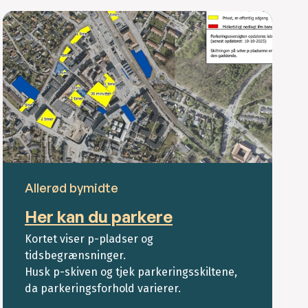
Allerød bymidte
Her kan du parkere
Kortet viser p-pladser og
tidsbegrænsninger.
Husk p-skiven og tjek parkeringsskiltene,
da parkeringsforhold varierer.