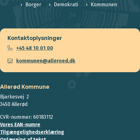
Borger
Demokrati
Kommunen
Kontaktoplysninger
+45 48 10 01 00
kommunen@alleroed.dk
Allerød Kommune
Bjarkesvej 2
3450 Allerød
CVR-nummer: 60183112
Vores EAN-numre
Tilgængelighedserklæring
Oplæsning af tekst