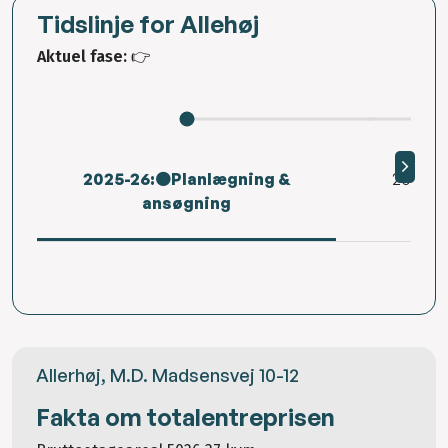
Tidslinje for Allehøj
Aktuel fase:
👉
2025-26:🟠Planlægning &
2026👉
ansøgning
Allerhøj, M.D. Madsensvej 10-12
Fakta om totalentreprisen