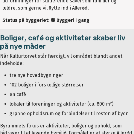
udformninger for studerende såvel som familier og
ældre, som gerne vil flytte ind i Allerød.
Status på byggeriet: 🟢 Byggeri i gang
Boliger, café og aktiviteter skaber liv
på nye måder
Når Kulturtorvet står færdigt, vil området blandt andet
indeholde:
tre nye hovedbygninger
102 boliger i forskellige størrelser
en café
lokaler til foreninger og aktiviteter (ca. 800 m²)
grønne opholdsrum og forbindelser til resten af byen
Byrummets fokus er aktiviteter, boliger og ophold, som
bidrager til et levende bymiljø. Formålet er at styrke Allerød