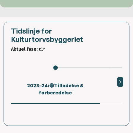
Tidslinje for
Kulturtorvsbyggeriet
Aktuel fase: 👉
2023–24:🔵Tilladelse &
202
forberedelse