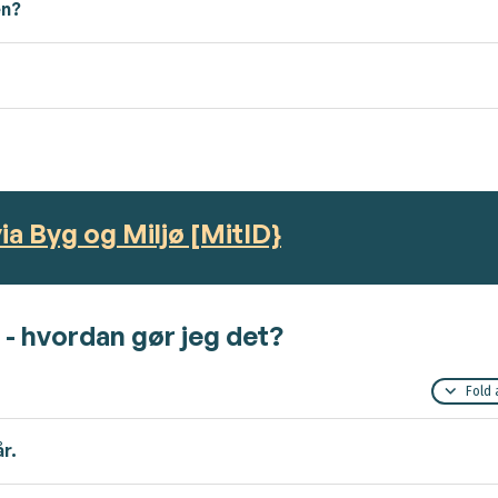
en?
ia Byg og Miljø [MitID}
- hvordan gør jeg det?
Fold 
r.