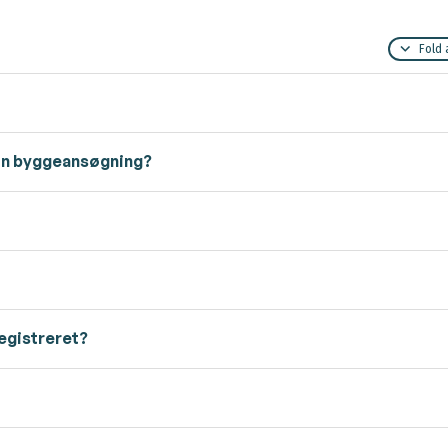
Fold 
 min byggeansøgning?
registreret?