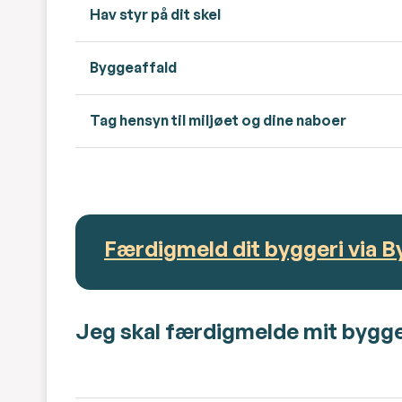
Hav styr på dit skel
Byggeaffald
Tag hensyn til miljøet og dine naboer
Færdigmeld dit byggeri via By
Jeg skal færdigmelde mit bygger