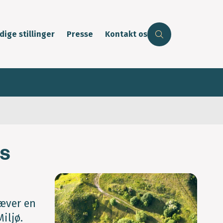
dige stillinger
Presse
Kontakt os
ks
ræver en
iljø.