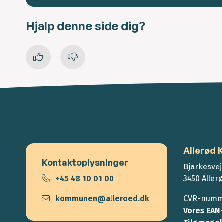
Hjalp denne side dig?
Allerød
Kontaktoplysninger
Bjarkesvej
+45 48 10 01 00
3450 Aller
kommunen@alleroed.dk
CVR-numme
Vores EAN