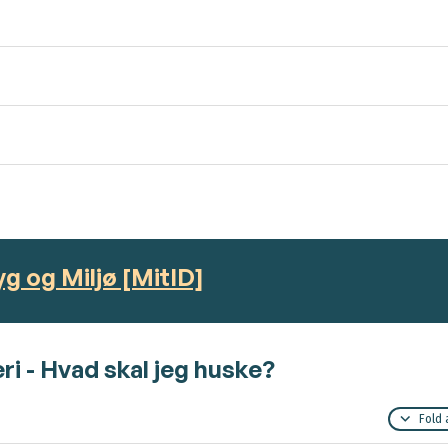
g og Miljø [MitID]
i - Hvad skal jeg huske?
Fold 