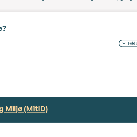
e?
Fold 
g Miljø (MitID)