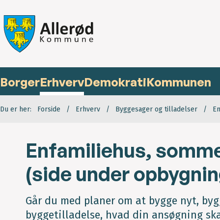
Borger
Erhverv
Demokrati
Kommunen
Du er her:
Forside
Erhverv
Byggesager og tilladelser
En
Enfamiliehus, somme
(side under opbygnin
Går du med planer om at bygge nyt, byg
byggetilladelse, hvad din ansøgning ska