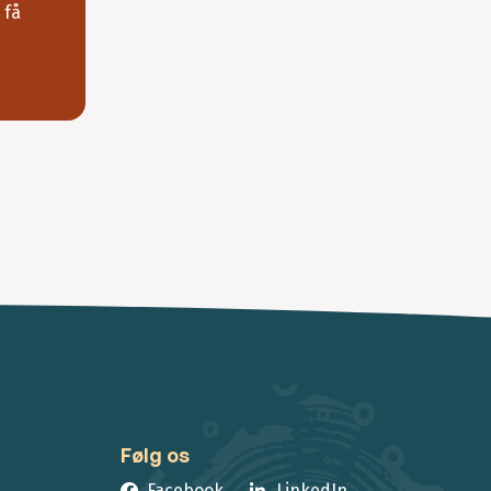
 få
Følg os
Facebook
LinkedIn