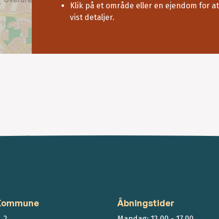
Klik på et område eller en ejendom for at
vist detaljer.
 Kommune
Åbningstider
 2
Mandag: 12.00 - 17.00