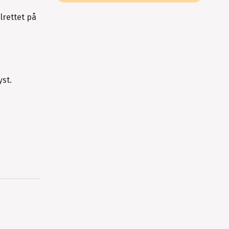
lrettet på
yst.