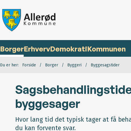
Borger
Erhverv
Demokrati
Kommunen
Du er her:
Forside
Borger
Byggeri
Byggesagstider
Sagsbehandlingstide
byggesager
Hvor lang tid det typisk tager at få b
du kan forvente svar.