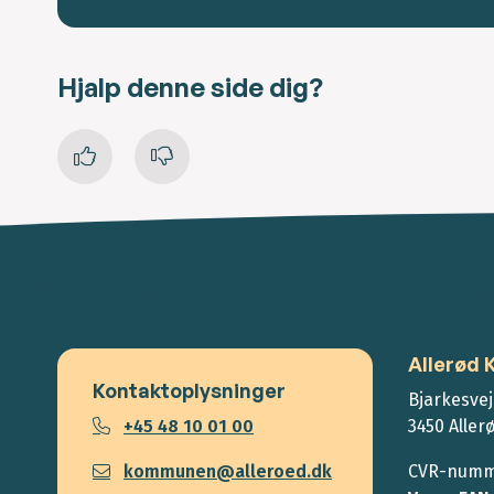
Hjalp denne side dig?
Allerød
Kontaktoplysninger
Bjarkesvej
+45 48 10 01 00
3450 Aller
kommunen@alleroed.dk
CVR-numme