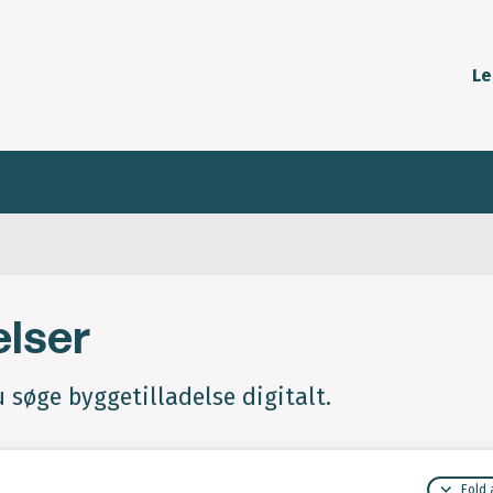
Le
elser
u søge byggetilladelse digitalt.
Fold 