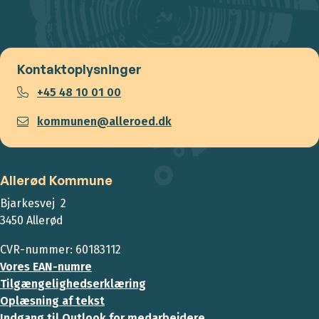
Kontaktoplysninger
+45 48 10 01 00
kommunen@alleroed.dk
Allerød Kommune
Bjarkesvej 2
3450 Allerød
CVR-nummer: 60183112
Vores EAN-numre
Tilgængelighedserklæring
Oplæsning af tekst
Indgang til Outlook for medarbejdere