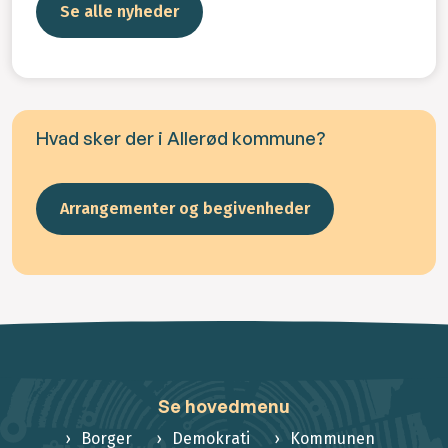
Se alle nyheder
Hvad sker der i Allerød kommune?
Arrangementer og begivenheder
Se hovedmenu
Borger
Demokrati
Kommunen