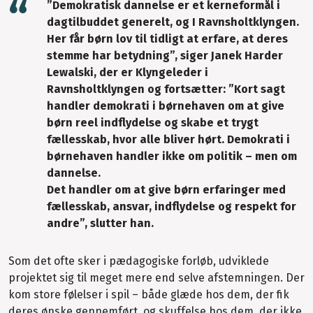
”Demokratisk dannelse er et kerneformål i
dagtilbuddet generelt, og I Ravnsholtklyngen.
Her får børn lov til tidligt at erfare, at deres
stemme har betydning”, siger Janek Harder
Lewalski, der er Klyngeleder i
Ravnsholtklyngen og fortsætter: ”Kort sagt
handler demokrati i børnehaven om at give
børn reel indflydelse og skabe et trygt
fællesskab, hvor alle bliver hørt. Demokrati i
børnehaven handler ikke om politik – men om
dannelse.
Det handler om at give børn erfaringer med
fællesskab, ansvar, indflydelse og respekt for
andre”, slutter han.
Som det ofte sker i pædagogiske forløb, udviklede
projektet sig til meget mere end selve afstemningen. Der
kom store følelser i spil – både glæde hos dem, der fik
deres ønske gennemført, og skuffelse hos dem, der ikke