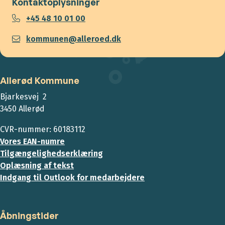
Kontaktoplysninger
+45 48 10 01 00
kommunen@alleroed.dk
Allerød Kommune
Bjarkesvej 2
3450 Allerød
CVR-nummer: 60183112
Vores EAN-numre
Tilgængelighedserklæring
Oplæsning af tekst
Indgang til Outlook for medarbejdere
Åbningstider