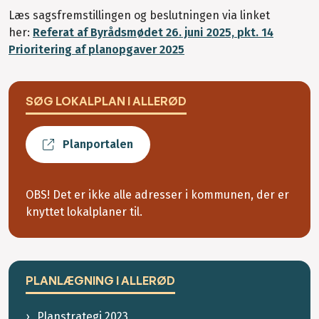
Læs sagsfremstillingen og beslutningen via linket
her:
Referat af Byrådsmødet 26. juni 2025, pkt. 14
Prioritering af planopgaver 2025
SØG LOKALPLAN I ALLERØD
Planportalen
OBS! Det er ikke alle adresser i kommunen, der er
knyttet lokalplaner til.
PLANLÆGNING I ALLERØD
Planstrategi 2023