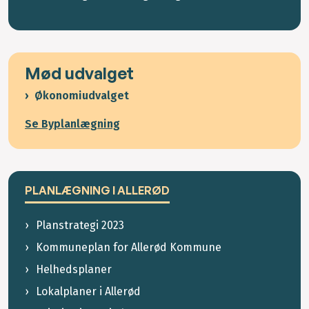
Mød udvalget
Økonomiudvalget
Se Byplanlægning
PLANLÆGNING I ALLERØD
Planstrategi 2023
Kommuneplan for Allerød Kommune
Helhedsplaner
Lokalplaner i Allerød