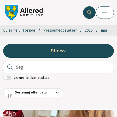
Du er her:
Forside
Pressemeddelelser
2026
mar
Filters
S
Vis kun eksakte resultater