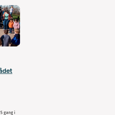
ådet
5 gang i