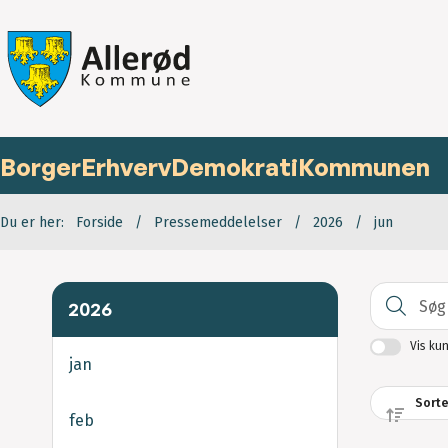
Borger
Erhverv
Demokrati
Kommunen
Du er her:
Forside
Pressemeddelelser
2026
jun
2026
Vis ku
jan
feb