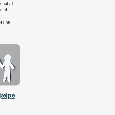
rmål at
n af
er nu
hjælpe