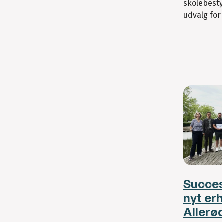
skolebest
udvalg for
Succes
nyt er
Allerø