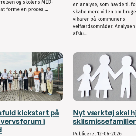
yrelsen og skolens MED-
en analyse, som havde til fo
 at forme en proces,...
skabe mere viden om bruge
vikarer på kommunens
velfærdsområder. Analysen 
afslu...
fuld kickstart på
Nyt værktøj skal 
hvervsforum i
skilsmissefamilier
d
Publiceret
12-06-2026