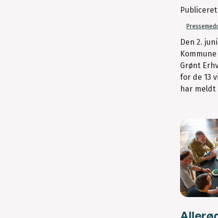
Publicere
Pressemedd
Den 2. jun
Kommune d
Grønt Erhv
for de 13 
har meldt s
Allerø