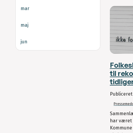
mar
maj
jun
Folkes
til rek
tidlig
Publicere
Pressemedd
Sammenlæg
har været 
Kommune 