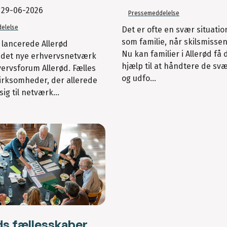
t
29-06-2026
Pressemeddelelse
elelse
Det er ofte en svær situation
som familie, når skilsmisse
i lancerede Allerød
Nu kan familier i Allerød få d
et nye erhvervsnetværk
hjælp til at håndtere de svæ
ervsforum Allerød. Fælles
og udfo...
virksomheder, der allerede
ig til netværk...
ds fællesskaber