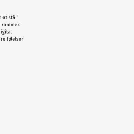
 at stå i
n rammer.
igital
re følelser