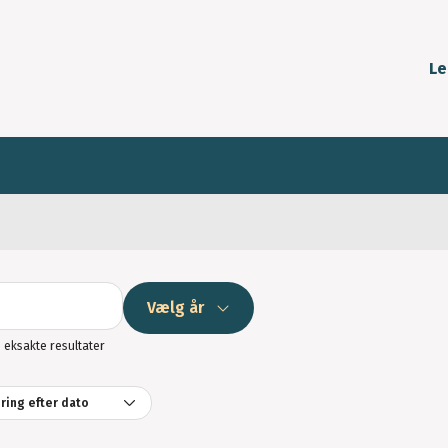
Le
Søg
Vælg år
n eksakte resultater