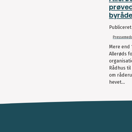
prøve
byråde
Publicere
Pressemedd
Mere end 
Allerøds f
organisati
Rådhus ti
om råderu
hevet...