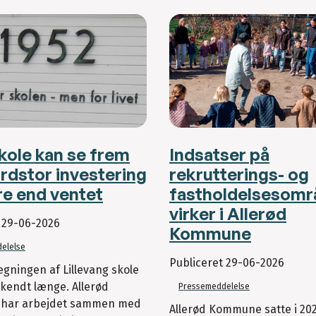
kole kan se frem
Indsatser på
ordstor investering
rekrutterings- og
ere end ventet
fastholdelsesomr
virker i Allerød
t
29-06-2026
Kommune
elelse
Publiceret
29-06-2026
ningen af Lillevang skole
kendt længe. Allerød
Pressemeddelelse
har arbejdet sammen med
Allerød Kommune satte i 202