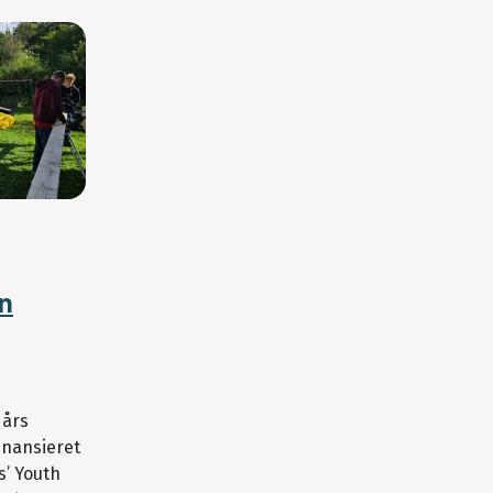
en
 års
inansieret
s’ Youth