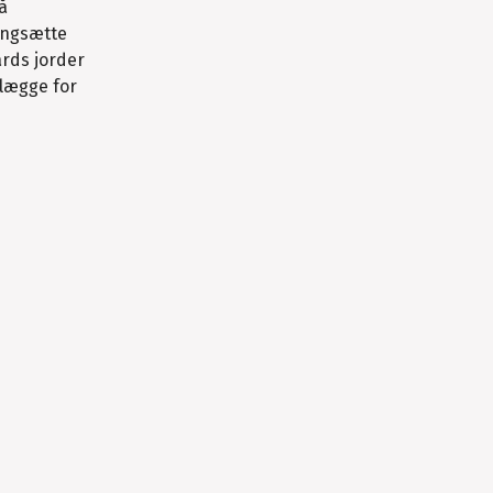
å
angsætte
årds jorder
nlægge for