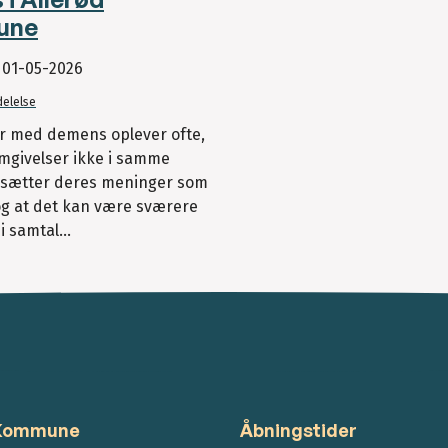
une
t
01-05-2026
elelse
 med demens oplever ofte,
mgivelser ikke i samme
sætter deres meninger som
 og at det kan være sværere
i samtal...
 Kommune
Åbningstider