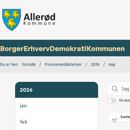
Borger
Erhverv
Demokrati
Kommunen
Du er her:
Forside
Pressemeddelelser
2026
maj
2026
Vis ku
jan
feb