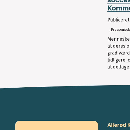
Komm
Publicere
Pressemedd
Mennesker
at deres o
grad værd
tidligere,
at deltage 
Allerød