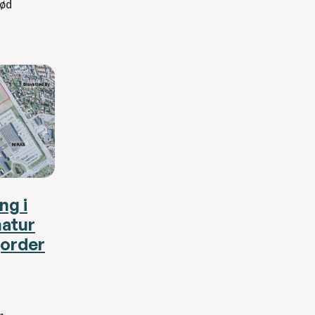
rød
ng i
natur
jorder