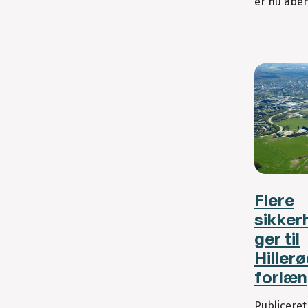
er nu åben
Flere
sikker
ger til
Hiller
forlæn
Publicere