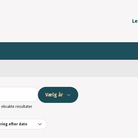
Le
Søg
Vælg år
n eksakte resultater