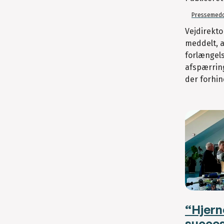
Pressemedd
Vejdirekto
meddelt, a
forlængels
afspærring
der forhin
“Hjern
succes