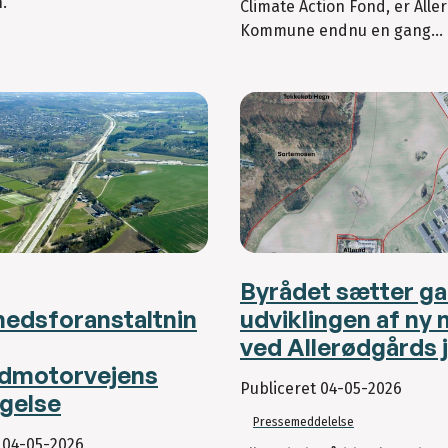
.
Climate Action Fond, er Alle
Kommune endnu en gang...
Byrådet sætter ga
hedsforanstaltnin
udviklingen af ny 
ved Allerødgårds 
ødmotorvejens
Publiceret
04-05-2026
gelse
Pressemeddelelse
t
04-05-2026