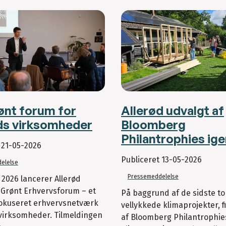
ønt forum for
Allerød udvalgt af
ds virksomheder
Bloomberg
Philantrophies ig
t
21-05-2026
Publiceret
13-05-2026
elelse
Pressemeddelelse
i 2026 lancerer Allerød
rønt Erhvervsforum – et
På baggrund af de sidste to
fokuseret erhvervsnetværk
vellykkede klimaprojekter, f
 virksomheder. Tilmeldingen
af Bloomberg Philantrophie