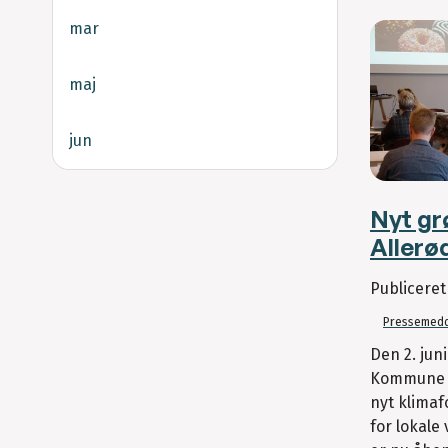
mar
maj
jun
Nyt gr
Allerø
Publicere
Pressemedd
Den 2. jun
Kommune G
nyt klima
for lokale