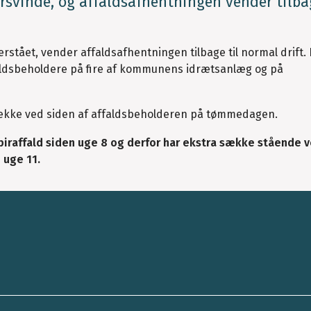
forsvinde, og affaldsafhentningen vender tilba
stået, vender affaldsafhentningen tilbage til normal drift.
faldsbeholdere på fire af kommunens idrætsanlæg og på
a sække ved siden af affaldsbeholderen på tømmedagen.
piraffald siden uge 8 og derfor har ekstra sække stående 
 uge 11.