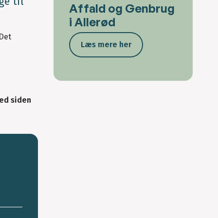
ge til
Affald og Genbrug
i Allerød
 Det
Læs mere her
ved siden