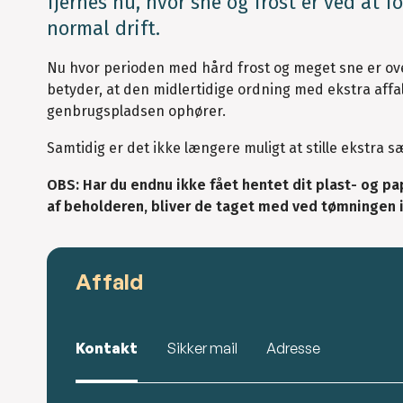
fjernes nu, hvor sne og frost er ved at 
normal drift.
Nu hvor perioden med hård frost og meget sne er over
betyder, at den midlertidige ordning med ekstra af
genbrugspladsen ophører.
Samtidig er det ikke længere muligt at stille ekstr
OBS: Har du endnu ikke fået hentet dit plast- og pa
af beholderen, bliver de taget med ved tømningen i
Affald
Kontakt
Sikker mail
Adresse