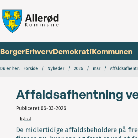
Borger
Erhverv
Demokrati
Kommunen
Du er her:
Forside
Nyheder
2026
mar
Affaldsafhent
Affaldsafhentning ve
Publiceret
06-03-2026
Nyhed
De midlertidige affaldsbeholdere på f