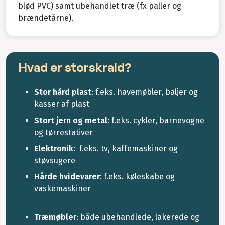
blød PVC) samt ubehandlet træ (fx paller og
brændetårne).
Hvad er storskrald?
Stor hård plast
: f.eks. havemøbler, baljer og
kasser af plast
Stort jern og metal
: f.eks. cykler, barnevogne
og tørrestativer
Elektronik
: f.eks. tv, kaffemaskiner og
støvsugere
Hårde hvidevarer
: f.eks. køleskabe og
vaskemaskiner
Træmøbler
: både ubehandlede, lakerede og