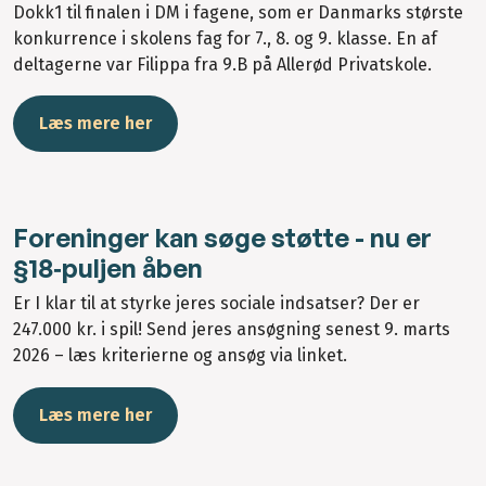
Dokk1 til finalen i DM i fagene, som er Danmarks største
konkurrence i skolens fag for 7., 8. og 9. klasse. En af
deltagerne var Filippa fra 9.B på Allerød Privatskole.
Læs mere her
Foreninger kan søge støtte - nu er
§18‑puljen åben
Er I klar til at styrke jeres sociale indsatser? Der er
247.000 kr. i spil! Send jeres ansøgning senest 9. marts
2026 – læs kriterierne og ansøg via linket.
Læs mere her