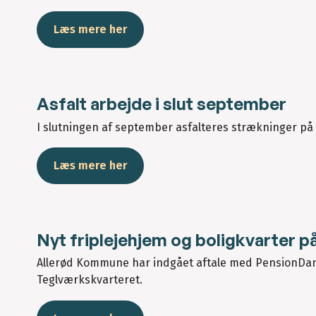
Læs mere her
Asfalt arbejde i slut september
I slutningen af september asfalteres strækninger på 
Læs mere her
Nyt friplejehjem og boligkvarter på 
Allerød Kommune har indgået aftale med PensionDanm
Teglværkskvarteret.