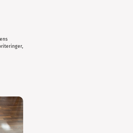
nens
iteringer,