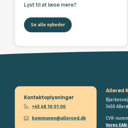
Lyst til at læse mere?
Se alle nyheder
Allerød
Kontaktoplysninger
Bjarkesvej
+45 48 10 01 00
3450 Aller
kommunen@alleroed.dk
CVR-numme
Vores EAN