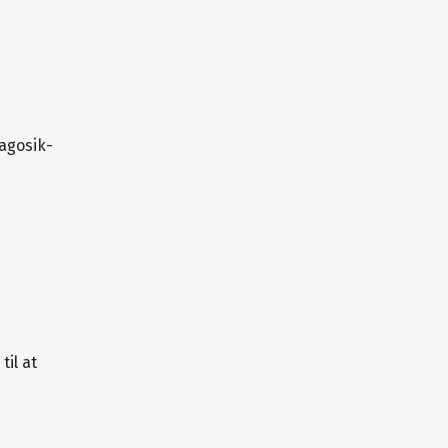
agosik-
til at