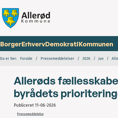
Borger
Erhverv
Demokrati
Kommunen
Du er her:
Forside
Pressemeddelelser
2026
jun
All
Allerøds fællesskab
byrådets prioritering
Publiceret
11-06-2026
Pressemeddelelse