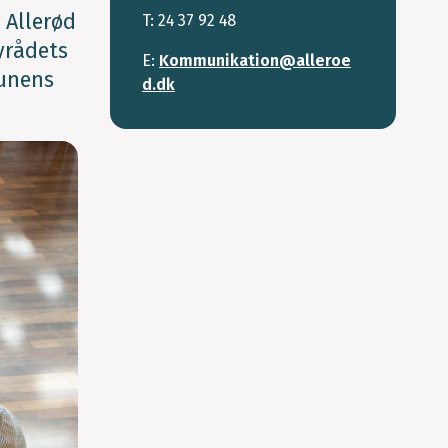
 Allerød
T: 24 37 92 48
yrådets
E:
Kommunikation@alleroe
munens
d.dk