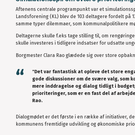
Aftenens centrale programpunkt var et simulations
Landsforening (KL) blev de 103 deltagere fordelt på 
samme typer dilemmaer, som kommunalpolitikere mø
Deltagerne skulle f.eks tage stilling til, om rengøri
skulle investeres i tidligere indsatser for udsatte u
Borgmester Clara Rao glædede sig over store opbak
"Det var fantastisk at opleve det store eng
gode diskussioner om de svære valg, som k
mere inddragelse og dialog tidligt i budget
prioriteringer, som er en fast del af arbej
Rao.
Dialogmødet er det første i en række af initiativer, 
kommunens fremtidige udvikling og økonomiske prior