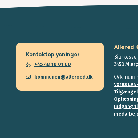
Allerød
Kontaktoplysninger
Bjarkesvej
+45 48 10 01 00
3450 Aller
kommunen@alleroed.dk
CVR-numme
Vores EAN
Tilgængel
Oplæsning
Indgang ti
medarbej