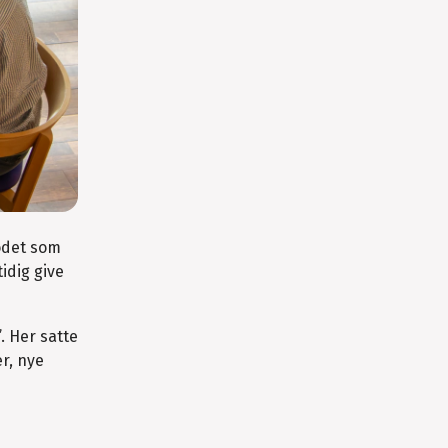
mødet som
idig give
 Her satte
r, nye