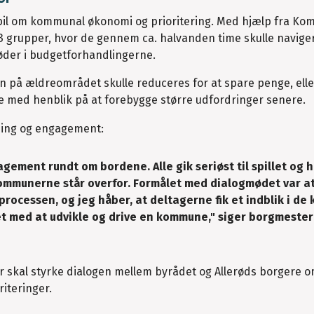
spil om kommunal økonomi og prioritering. Med hjælp fra K
13 grupper, hvor de gennem ca. halvanden time skulle naviger
der i budgetforhandlingerne.
ngen på ældreområdet skulle reduceres for at spare penge, ell
nge med henblik på at forebygge større udfordringer senere.
ning og engagement:
agement rundt om bordene. Alle gik seriøst til spillet og 
ommunerne står overfor. Formålet med dialogmødet var a
processen, og jeg håber, at deltagerne fik et indblik i de
det med at udvikle og drive en kommune," siger borgmester
der skal styrke dialogen mellem byrådet og Allerøds borgere 
iteringer.