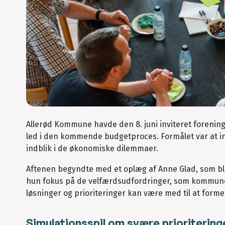
Allerød Kommune havde den 8. juni inviteret forening
led i den kommende budgetproces. Formålet var at in
indblik i de økonomiske dilemmaer.
Aftenen begyndte med et oplæg af Anne Glad, som bl
hun fokus på de velfærdsudfordringer, som kommune
løsninger og prioriteringer kan være med til at form
Simulationsspil om svære prioritering