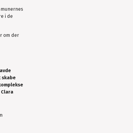
ommunernes
e i de
er om der
havde
t skabe
 komplekse
 Clara
om