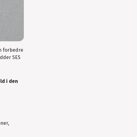
n forbedre
hedder SES
ld i den
ner,