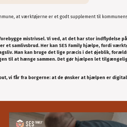
Kommune, at værktøjerne er et godt supplement til kommunens
forebygge mistrivsel. Vi ved, at det har stor indflydelse p
er et samlivsbrud. Her kan SES Family hjælpe, fordi værkt
agsliv. Man kan bruge det lige præcis i det øjeblik, foræld
agen til at hænge sammen. Det gør hjælpen let tilgængeli
t, vi får fra borgerne: at de ønsker at hjælpen er digital