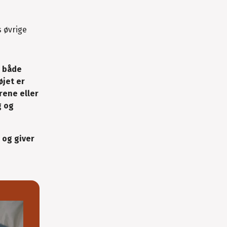
 øvrige
å både
øjet er
rene eller
g og
 og giver