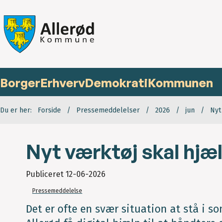
Borger
Erhverv
Demokrati
Kommunen
Du er her:
Forside
Pressemeddelelser
2026
jun
Nyt
Nyt værktøj skal hjæ
Publiceret
12-06-2026
Pressemeddelelse
Det er ofte en svær situation at stå i s