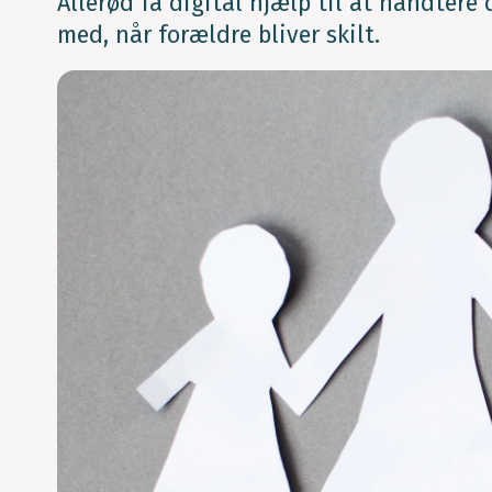
Allerød få digital hjælp til at håndtere 
med, når forældre bliver skilt.