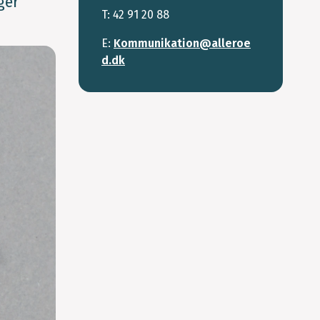
ger
T: 42 91 20 88
E:
Kommunikation@alleroe
d.dk