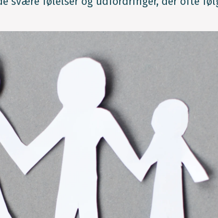
de svære følelser og udfordringer, der ofte føl