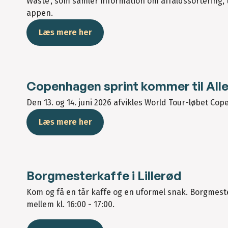
Waste’, som samler information om affaldssorterin
appen.
Læs mere her
Copenhagen sprint kommer til All
Den 13. og 14. juni 2026 afvikles World Tour-løbet C
Læs mere her
Borgmesterkaffe i Lillerød
Kom og få en tår kaffe og en uformel snak. Borgmester 
mellem kl. 16:00 - 17:00.