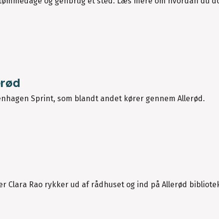
g, tømmedage og genbrug ét sted. Læs mere om hvordan du 
erød
openhagen Sprint, som blandt andet kører gennem Allerød.
Clara Rao rykker ud af rådhuset og ind på Allerød bibliotek d