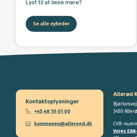
Lyst til at læse mere?
Se alle nyheder
Allerød
Kontaktoplysninger
Bjarkesvej
+45 48 10 01 00
3450 Aller
kommunen@alleroed.dk
CVR-numme
Vores EAN