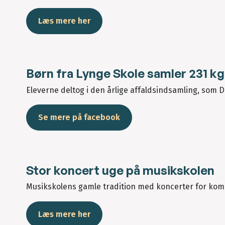
Læs mere her
Børn fra Lynge Skole samler 231 kg.
Eleverne deltog i den årlige affaldsindsamling, som
Se mere på facebook
Stor koncert uge på musikskolen
Musikskolens gamle tradition med koncerter for kommu
Læs mere her