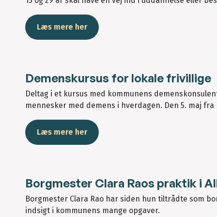
15 og 29 år skal have en vej ind i uddannelse eller be
Læs mere her
Demenskursus for lokale frivillige
Deltag i et kursus med kommunens demenskonsulenter
mennesker med demens i hverdagen. Den 5. maj fra kl
Læs mere her
Borgmester Clara Raos praktik i Al
Borgmester Clara Rao har siden hun tiltrådte som bo
indsigt i kommunens mange opgaver.