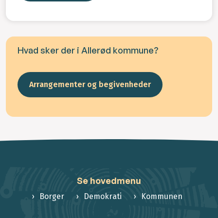
Hvad sker der i Allerød kommune?
Arrangementer og begivenheder
Se hovedmenu
Borger
Demokrati
Kommunen