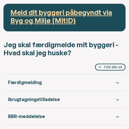
Meld dit byggeri påbegyndt via
Byg og Miljø [MitID}
Jeg skal færdigmelde mit byggeri -
Hvad skal jeg huske?
Fold alle ud
Færdigmelding
Ibrugtagningstilladelse
BBR-meddelelse