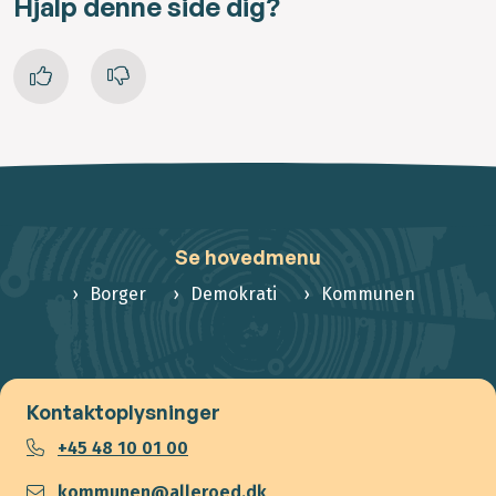
Hjalp denne side dig?
Se hovedmenu
Borger
Demokrati
Kommunen
Kontaktoplysninger
+45 48 10 01 00
kommunen@alleroed.dk