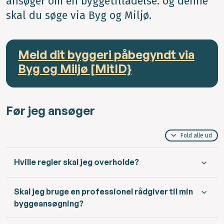
ansøger om en byggetilladelse. og denne
skal du søge via Byg og Miljø.
Meld dit byggeri påbegyndt via
Byg og Miljø [MitID}
Før jeg ansøger
Fold alle ud
Hville regler skal jeg overholde?
Skal jeg bruge en professionel rådgiver til min
byggeansøgning?