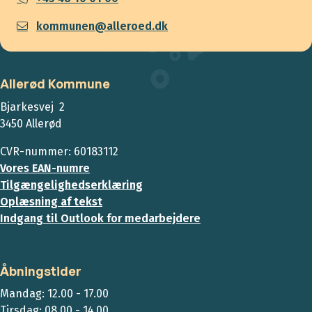
kommunen@alleroed.dk
Allerød Kommune
Bjarkesvej 2
3450 Allerød
CVR-nummer: 60183112
Vores EAN-numre
Tilgængelighedserklæring
Oplæsning af tekst
Indgang til Outlook for medarbejdere
Åbningstider
Mandag: 12.00 - 17.00
Tirsdag: 08.00 - 14.00