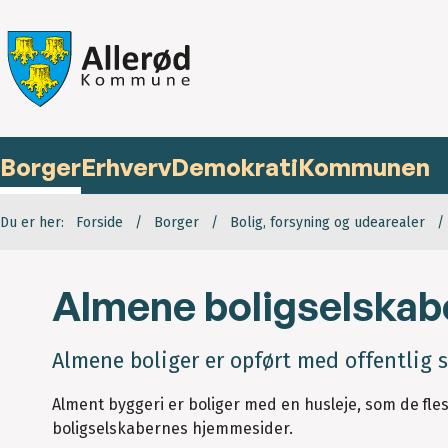
Borger
Erhverv
Demokrati
Kommunen
Du er her:
Forside
Borger
Bolig, forsyning og udearealer
Almene boligselskab
Almene boliger er opført med offentlig st
Alment byggeri er boliger med en husleje, som de flest
boligselskabernes hjemmesider.