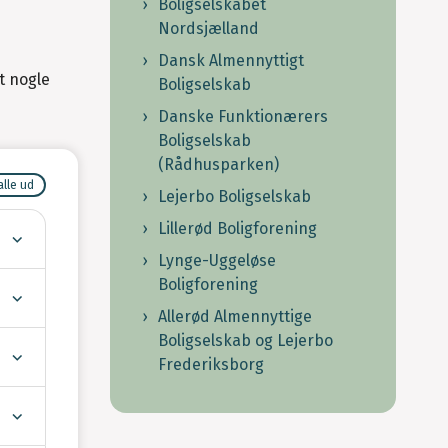
Boligselskabet
Nordsjælland
Dansk Almennyttigt
t nogle
Boligselskab
Danske Funktionærers
Boligselskab
(Rådhusparken)
alle ud
Lejerbo Boligselskab
Lillerød Boligforening
Lynge-Uggeløse
Boligforening
Allerød Almennyttige
Boligselskab og Lejerbo
Frederiksborg