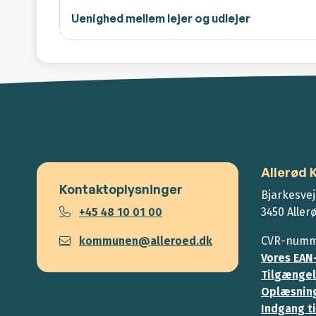
Uenighed mellem lejer og udlejer
Allerød
Kontaktoplysninger
Bjarkesvej
+45 48 10 01 00
3450 Aller
kommunen@alleroed.dk
CVR-numme
Vores EAN
Tilgængel
Oplæsning
Indgang ti