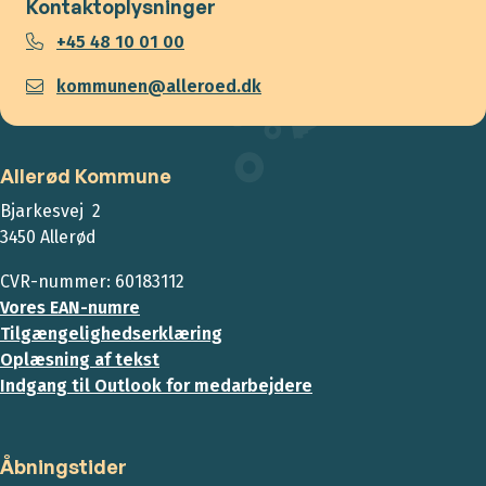
Kontaktoplysninger
+45 48 10 01 00
kommunen@alleroed.dk
Allerød Kommune
Bjarkesvej 2
3450 Allerød
CVR-nummer: 60183112
Vores EAN-numre
Tilgængelighedserklæring
Oplæsning af tekst
Indgang til Outlook for medarbejdere
Åbningstider