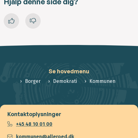
Hjalp denne side dig?
Se hovedmenu
Borger
Demokrati
Kommunen
Kontaktoplysninger
+45 48 10 01 00
kommunen@alleroed.dk