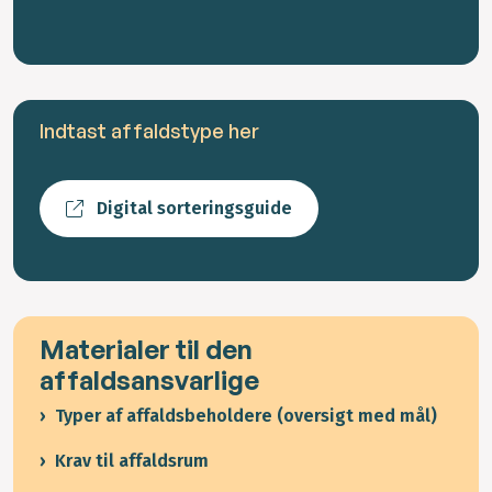
Indtast affaldstype her
Digital sorteringsguide
Materialer til den
affaldsansvarlige
Typer af affaldsbeholdere (oversigt med mål)
Krav til affaldsrum